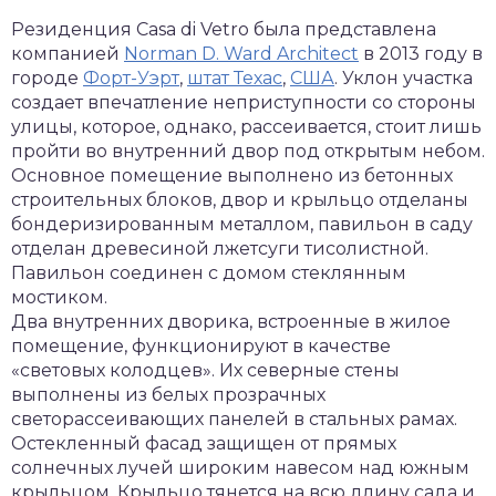
Резиденция Casa di Vetro была представлена
компанией
Norman D. Ward Architect
в 2013 году в
городе
Форт-Уэрт
,
штат Техас
,
США
. Уклон участка
создает впечатление неприступности со стороны
улицы, которое, однако, рассеивается, стоит лишь
пройти во внутренний двор под открытым небом.
Основное помещение выполнено из бетонных
строительных блоков, двор и крыльцо отделаны
бондеризированным металлом, павильон в саду
отделан древесиной лжетсуги тисолистной.
Павильон соединен с домом стеклянным
мостиком.
Два внутренних дворика, встроенные в жилое
помещение, функционируют в качестве
«световых колодцев». Их северные стены
выполнены из белых прозрачных
светорассеивающих панелей в стальных рамах.
Остекленный фасад защищен от прямых
солнечных лучей широким навесом над южным
крыльцом. Крыльцо тянется на всю длину сада и