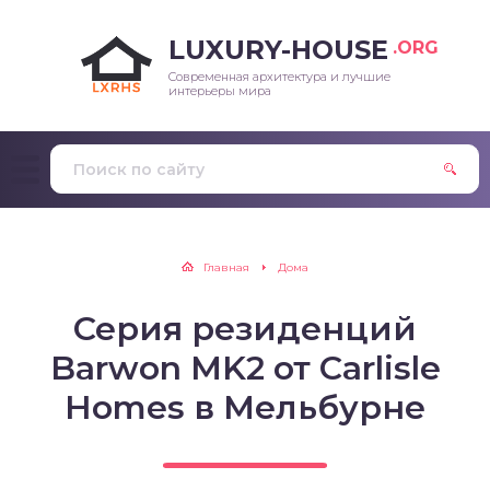
LUXURY-HOUSE
.ORG
Современная архитектура и лучшие
интерьеры мира
Главная
Дома
Серия резиденций
Barwon MK2 от Carlisle
Homes в Мельбурне