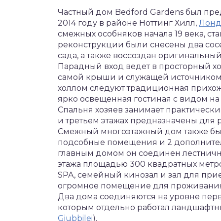
Частный дом Bedford Gardens был пр
2014 году в районе Ноттинг Хилл,
Лонд
смежных особняков начала 19 века, ст
реконструкции были снесены два сосе
сада, а также воссоздан оригинальны
Парадный вход ведет в просторный х
самой крыши и служащей источником 
холлом следуют традиционная прихож
ярко освещенная гостиная с видом на
Спальня хозяев занимает практически 
и третьем этажах предназначены для 
Смежный многоэтажный дом также был
подсобные помещения и 2 дополнител
главным домом он соединен лестнич
этажа площадью 300 квадратных метр
SPA, семейный кинозал и зал для прие
огромное помещение для проживания
Два дома соединяются на уровне перв
которым отдельно работал ландшафтн
Giubbilei
).