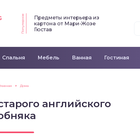
Популярное
Предметы интерьера из
G
картона от Мари-Жозе
Гюстав
Спальня
Мебель
Ванная
Гостиная
Главная
Дома
старого английского
обняка