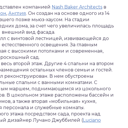
едставлен компанией
Nash Baker Architects
в
он
,
Англия
. Он создан на основе одного из 14
авшего позже мьюз-хаусом. На стадии
дних дома, за счет чего увеличилась площадь
й внешний вид фасада.
олл с винтовой лестницей, извивающейся до
естесственного освещения. За главным
ая с высокими потолками и современная,
 роскошный сад.
весь второй этаж. Другие 4 спальни на втором
размещения остальных членов семьи и гостей.
 реконструирован. В нем обустроены
ьные спальни с ванными комнатами. С
ным маршем, поднимающемся из цокольного
ов. В цокольном этаже расположены бассейн и
мов, а также вторая «мобильная» кухня,
 персонала и служебные комнаты.
ого этажа посредством сада, проекта над
ый дизайнер Лучано Джуббилей (
Luciano