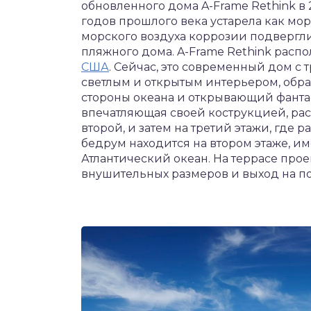
обновленного дома A-Frame Rethink в 
годов прошлого века устарела как мор
морского воздуха коррозии подвергл
пляжного дома. A-Frame Rethink распола
США
. Сейчас, это современный дом с 
светлым и открытым интерьером, об
стороны океана и открывающий фантас
впечатляющая своей кострукцией, рас
второй, и затем на третий этажи, где
бедрум находится на втором этаже, им
Атлантический океан. На террасе пр
внушительных размеров и выход на п