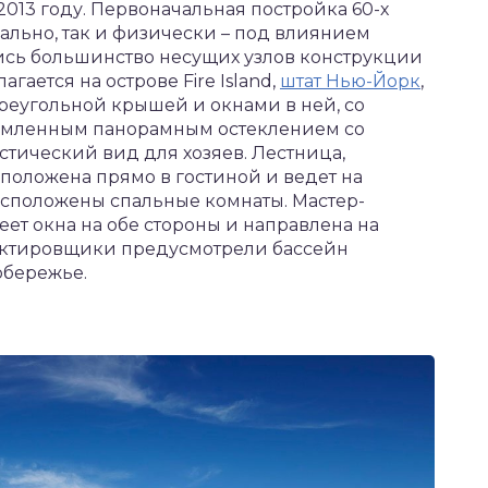
2013 году. Первоначальная постройка 60-х
ально, так и физически – под влиянием
ись большинство несущих узлов конструкции
гается на острове Fire Island,
штат Нью-Йорк
,
треугольной крышей и окнами в ней, со
рамленным панорамным остеклением со
тический вид для хозяев. Лестница,
положена прямо в гостиной и ведет на
 расположены спальные комнаты. Мастер-
еет окна на обе стороны и направлена на
оектировщики предусмотрели бассейн
обережье.