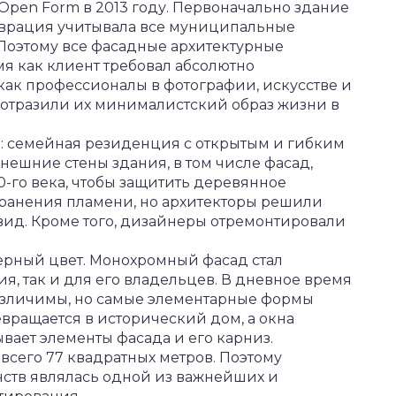
Open Form в 2013 году. Первоначально здание
таврация учитывала все муниципальные
Поэтому все фасадные архитектурные
мя как клиент требовал абсолютно
как профессионалы в фотографии, искусстве и
ы отразили их минималистский образ жизни в
а: семейная резиденция с открытым и гибким
нешние стены здания, в том числе фасад,
-го века, чтобы защитить деревянное
ранения пламени, но архитекторы решили
вид. Кроме того, дизайнеры отремонтировали
ерный цвет. Монохромный фасад стал
ия, так и для его владельцев. В дневное время
различимы, но самые элементарные формы
вращается в исторический дом, а окна
ает элементы фасада и его карниз.
всего 77 квадратных метров. Поэтому
нств являлась одной из важнейших и