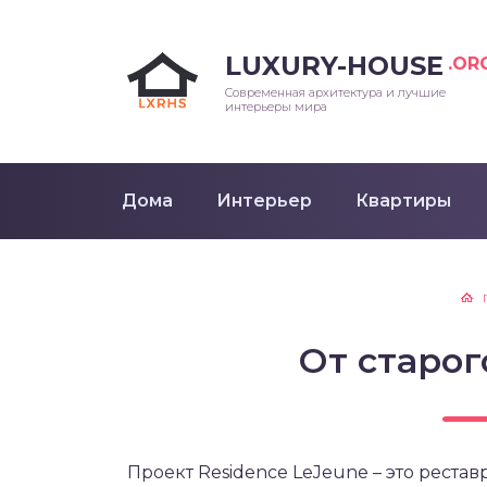
LUXURY-HOUSE
.OR
Современная архитектура и лучшие
интерьеры мира
Дома
Интерьер
Квартиры
От старо
Проект Residence LeJeune – это рест