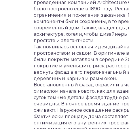
проведенная компанией Architecture 
было построено еще в 1890 году. Рес
ограничения и пожелания заказчика. 
компоненты были сохранены, в то вре
современный дом. Также, владельцы, 
архитектуре, хотели, чтобы дизайнер
простоте и элегантности.
Так появилась основная идея дизайн
пространством и садом. В оригинале в
были покрыты металлом в середине 20
покрытие и уменьшить риск распрост
вернуть фасад в его первоначальный 
деревянный карниз и рамы окон.
Восстановленный фасад окрасили в ч
символом начала нового, как для здан
суток темные детали фасада трудно 
очевидны. В ночное время здание пре
оживают. Наружное освещение раскрыв
Фактически площадь дома составляет 
оптимизация его внутренних простра