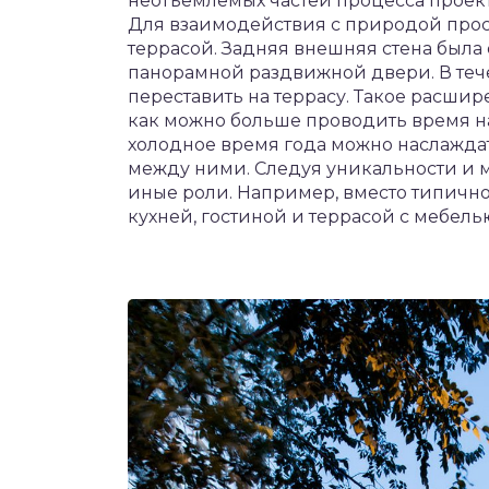
неотъемлемых частей процесса проек
Для взаимодействия с природой про
террасой. Задняя внешняя стена была
панорамной раздвижной двери. В теч
переставить на террасу. Такое расш
как можно больше проводить время на 
холодное время года можно наслаждат
между ними. Следуя уникальности и 
иные роли. Например, вместо типично
кухней, гостиной и террасой с мебел