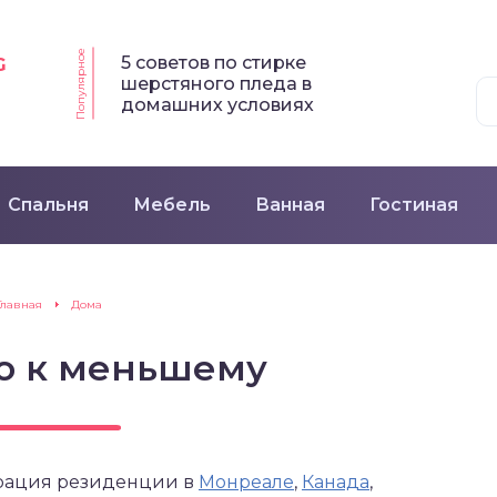
Популярное
5 советов по стирке
G
шерстяного пледа в
домашних условиях
Спальня
Мебель
Ванная
Гостиная
Главная
Дома
го к меньшему
аврация резиденции в
Монреале
,
Канада
,