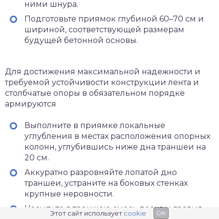
ними шнура.
Подготовьте приямок глубиной 60–70 см и
шириной, соответствующей размерам
будущей бетонной основы.
Для достижения максимальной надежности и
требуемой устойчивости конструкции лента и
столбчатые опоры в обязательном порядке
армируются
Выполните в приямке локальные
углубления в местах расположения опорных
колонн, углубившись ниже дна траншеи на
20 см.
Аккуратно разровняйте лопатой дно
траншеи, устраните на боковых стенках
крупные неровности.
Насыпьте в траншею смесь песка и гравия,
Этот сайт использует
cookie
OK