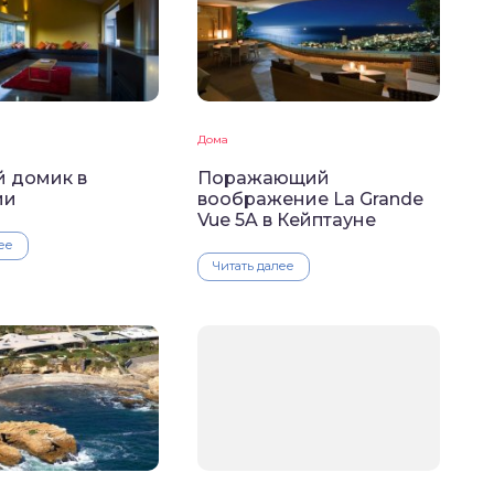
Дома
 домик в
Поражающий
ии
воображение La Grande
Vue 5A в Кейптауне
ее
Читать далее