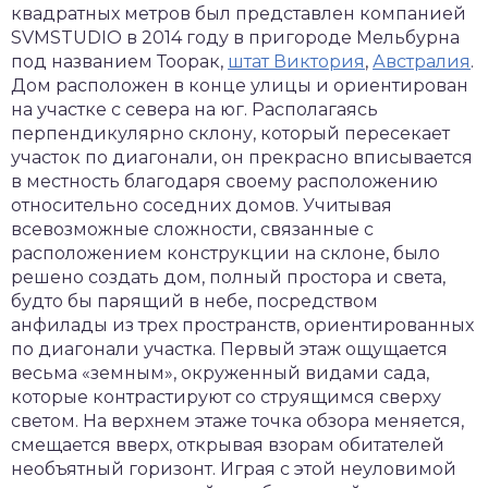
квадратных метров был представлен компанией
SVMSTUDIO в 2014 году в пригороде Мельбурна
под названием Тоорак,
штат Виктория
,
Австралия
.
Дом расположен в конце улицы и ориентирован
на участке с севера на юг. Располагаясь
перпендикулярно склону, который пересекает
участок по диагонали, он прекрасно вписывается
в местность благодаря своему расположению
относительно соседних домов. Учитывая
всевозможные сложности, связанные с
расположением конструкции на склоне, было
решено создать дом, полный простора и света,
будто бы парящий в небе, посредством
анфилады из трех пространств, ориентированных
по диагонали участка. Первый этаж ощущается
весьма «земным», окруженный видами сада,
которые контрастируют со струящимся сверху
светом. На верхнем этаже точка обзора меняется,
смещается вверх, открывая взорам обитателей
необъятный горизонт. Играя с этой неуловимой