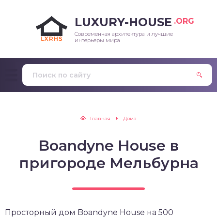
LUXURY-HOUSE
.ORG
Современная архитектура и лучшие
интерьеры мира
Главная
Дома
Boandyne House в
пригороде Мельбурна
Просторный дом Boandyne House на 500