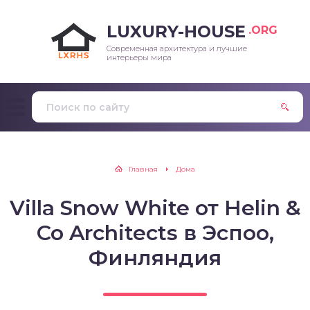
LUXURY-HOUSE
.ORG
Современная архитектура и лучшие
интерьеры мира
Главная
Дома
Villa Snow White от Helin &
Co Architects в Эспоо,
Финляндия