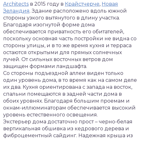
Architects
в 2015 году в
Крайстчерче
,
Новая
Зеландия
. Здание расположено вдоль южной
стороны узкого вытянутого в длину участка.
Благодаря изогнутой форме дома
обеспечивается приватность его обитателей,
поскольку основная часть постройки не видна со
стороны улицы, и в то же время кухня и терраса
остаются открытыми для прямых солнечных
лучей. От сильных восточных ветров дом
защищен формами ландшафта.
Со стороны подъездной аллеи виден только
один уровень дома, в то время как на самом деле
их два. Кухня ориентирована с запада на восток,
спальни помещаются в задней части дома в
обоих уровнях. Благодаря большим проемам и
окнам-иллюминаторам обеспечивается высокий
уровень естественного освещения.
Экстерьер дома достаточно прост – черно-белая
вертикальная обшивка из кедрового дерева и
фиброцементный сайдинг. Надежная крыша из