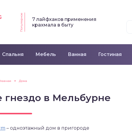
Популярное
G
7 лайфхаков применения
крахмала в быту
Спальня
Мебель
Ванная
Гостиная
Главная
Дома
 гнездо в Мельбурне
rm
– одноэтажный дом в пригороде