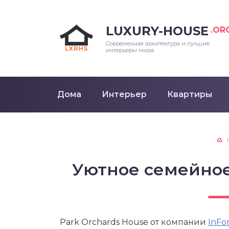
LUXURY-HOUSE
.OR
Современная архитектура и лучшие
интерьеры мира
Дома
Интерьер
Квартиры
Уютное семейное
Park Orchards House от компании
InFo