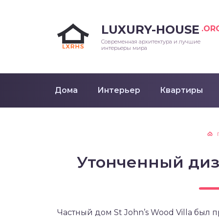
LUXURY-HOUSE
.OR
Современная архитектура и лучшие
интерьеры мира
Дома
Интерьер
Квартиры
Утонченный диз
Частный дом St John’s Wood Villa был 