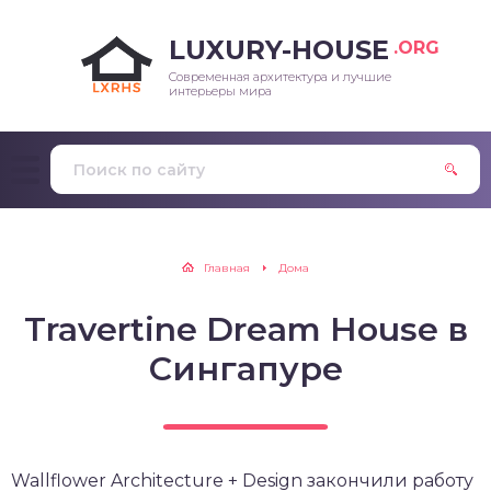
LUXURY-HOUSE
.ORG
Современная архитектура и лучшие
интерьеры мира
Главная
Дома
Travertine Dream House в
Сингапуре
Wallflower Architecture + Design закончили работу