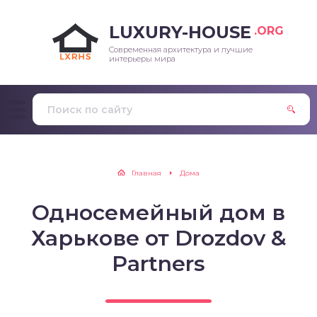
LUXURY-HOUSE
.ORG
Современная архитектура и лучшие
интерьеры мира
Главная
Дома
Односемейный дом в
Харькове от Drozdov &
Partners