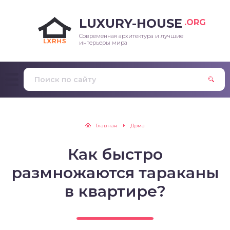
LUXURY-HOUSE
.ORG
Современная архитектура и лучшие
интерьеры мира
Главная
Дома
Как быстро
размножаются тараканы
в квартире?