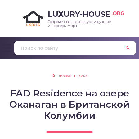
LUXURY-HOUSE
.ORG
Современная архитектура и лучшие
интерьеры мира
Главная
Дома
FAD Residence на озере
Оканаган в Британской
Колумбии