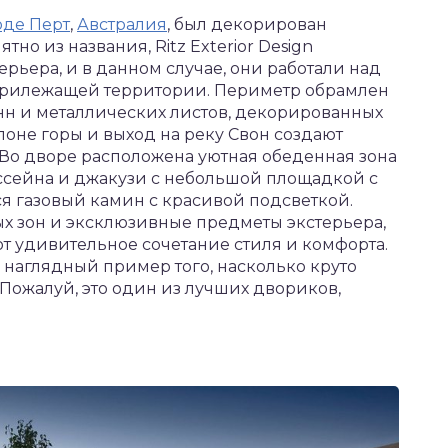
оде Перт
,
Австралия
, был декорирован
ятно из названия, Ritz Exterior Design
рьера, и в данном случае, они работали над
прилежащей территории. Периметр обрамлен
нн и металлических листов, декорированных
лоне горы и выход на реку Свон создают
 Во дворе расположена уютная обеденная зона
бассейна и джакузи с небольшой площадкой с
ся газовый камин с красивой подсветкой.
х зон и эксклюзивные предметы экстерьера,
 удивительное сочетание стиля и комфорта.
то наглядный пример того, насколько круто
Пожалуй, это один из лучших двориков,