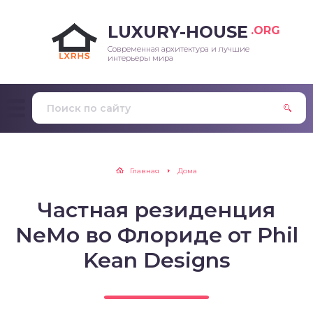
LUXURY-HOUSE
.ORG
Современная архитектура и лучшие
интерьеры мира
Главная
Дома
Частная резиденция
NeMo во Флориде от Phil
Kean Designs