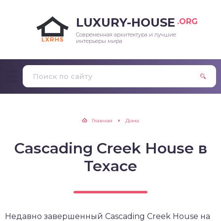
LUXURY-HOUSE
.ORG
Современная архитектура и лучшие
интерьеры мира
Главная
Дома
Cascading Creek House в
Техасе
Недавно завершенный Cascading Creek House на